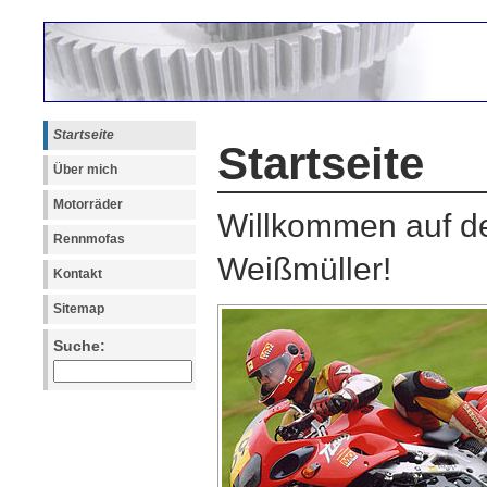
Startseite
Startseite
Über mich
Motorräder
Willkommen auf d
Rennmofas
Weißmüller!
Kontakt
Sitemap
Suche: