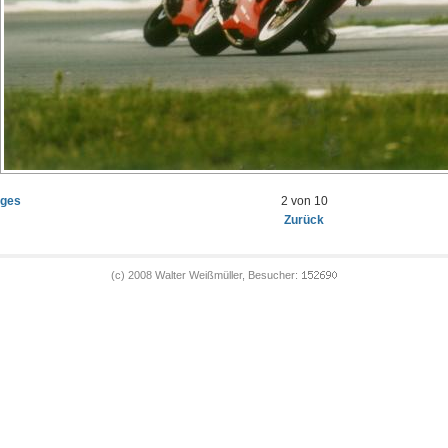
iges
2 von 10
Zurück
(c) 2008 Walter Weißmüller, Besucher: