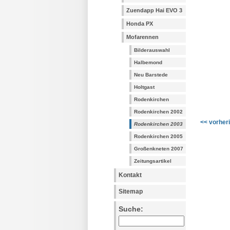
Zuendapp Hai EVO 3
Honda PX
Mofarennen
Bilderauswahl
Halbemond
Neu Barstede
Holtgast
Rodenkirchen
Rodenkirchen 2002
<< vorher
Rodenkirchen 2003
Rodenkirchen 2005
Großenkneten 2007
Zeitungsartikel
Kontakt
Sitemap
Suche: