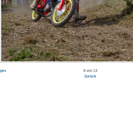
iges
8 von 13
Zurück